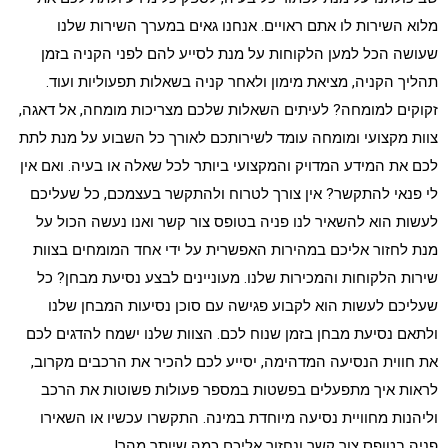
מלוא השירות לו אתם ראויים. אנחנו גאים במערך השירות שלנו
שעושה הכל למען הלקוחות על מנת לסייע להם לפני הקניה בזמן
תהליך הקניה, מציאת מימון ולאחר קניה בשאלות תפעוליות ועוד.
זקוקים למומחה?
לעיתים השאלות שלכם מצריכות מומחה, אל דאגה,
צוות מקצועי ומומחה עומד לשירותכם לאורך כל השבוע על מנת לתת
לכם את המידע המדויק והמקצועי ביותר לכל שאלה או בעיה.
ואם אין
לי פנאי להתקשר?
אין צורך לטרוח ולהתקשר בעצמכם, כל שעליכם
לעשות הוא להשאיר לנו פניה בטופס צור קשר ואנו נעשה הכול על
מנת לחזור אליכם במהירות האפשרית על ידי אחד המומחים בצוות
שירות הלקוחות והמכירות שלנו.
מעוניינים לבצע נסיעת מבחן?
כל
שעליכם לעשות הוא לקבוע פגישה עם סוכן נסיעות המבחן שלנו
ולתאם נסיעת מבחן בזמן שנוח לכם. הצוות שלנו ישמח להדגים לכם
את חווית הנסיעה המדהימה, יסייע לכם להכיר את הרכבים מקרוב,
לראות איך מתפעלים בפשטות במספר פעולות פשוטות את הרכב
וליהנות מחוויית נסיעה מיוחדת במינה.
התקשרו עכשיו או השאירו
פניה בטופס צור קשר ונחזור אליכם כמה שיותר מהר!