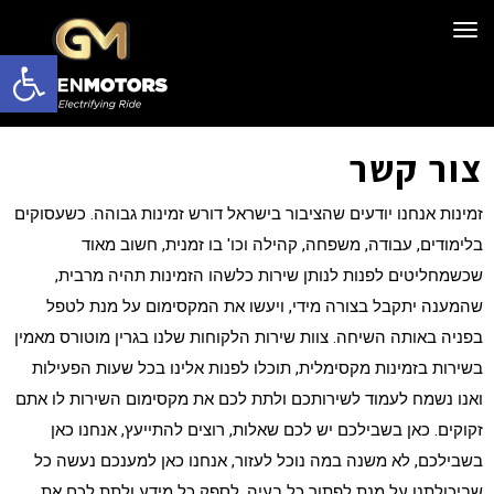
תפריט
פתח סרגל 
צור קשר
זמינות
אנחנו יודעים שהציבור בישראל דורש זמינות גבוהה. כשעסוקים
בלימודים, עבודה, משפחה, קהילה וכו' בו זמנית, חשוב מאוד
שכשמחליטים לפנות לנותן שירות כלשהו הזמינות תהיה מרבית,
שהמענה יתקבל בצורה מידי, ויעשו את המקסימום על מנת לטפל
בפניה באותה השיחה. צוות שירות הלקוחות שלנו בגרין מוטורס מאמין
בשירות בזמינות מקסימלית, תוכלו לפנות אלינו בכל שעות הפעילות
ואנו נשמח לעמוד לשירותכם ולתת לכם את מקסימום השירות לו אתם
זקוקים.
כאן בשבילכם
יש לכם שאלות, רוצים להתייעץ, אנחנו כאן
בשבילכם, לא משנה במה נוכל לעזור, אנחנו כאן למענכם נעשה כל
שביכולתנו על מנת לפתור כל בעיה, לספק כל מידע ולתת לכם את